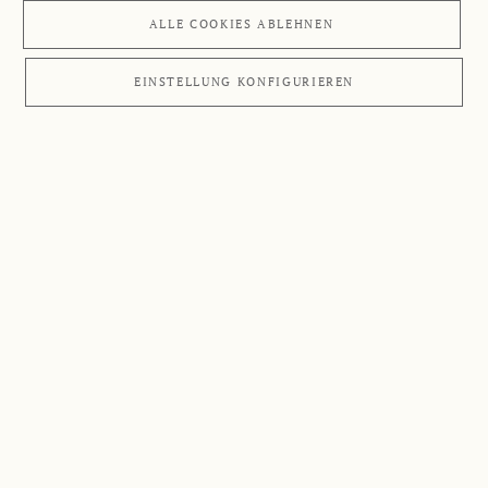
ALLE COOKIES ABLEHNEN
EINSTELLUNG KONFIGURIEREN
ANWENDUNGSGEBIETE
Übersicht
Hier haben wir die häufigsten Krankheitsbilder
zusammengefasst und geben Ihnen Tipps und
Anregungen, wie Sie Ihre Erkrankungen mit
Unterstützung von
Retterspitz
Produkten behandeln
können.