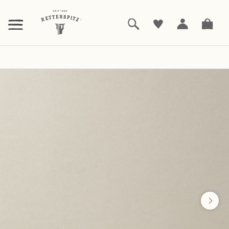
ZUM
HAUPTINHALT
SPRINGEN
Duft
Eau de Parfum JUNIPER Intense
|