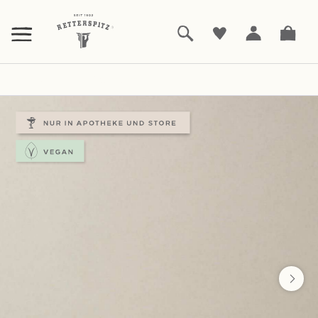
ZUM
HAUPTINHALT
SPRINGEN
Heilmittel
Abführpulver
|