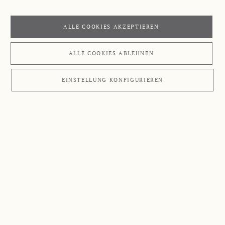
ALLE COOKIES AKZEPTIEREN
ALLE COOKIES ABLEHNEN
EINSTELLUNG KONFIGURIEREN
ANWENDUNGSGEBIETE
Übersicht
Hier haben wir die häufigsten Krankheitsbilder
zusammengefasst und geben Ihnen Tipps und