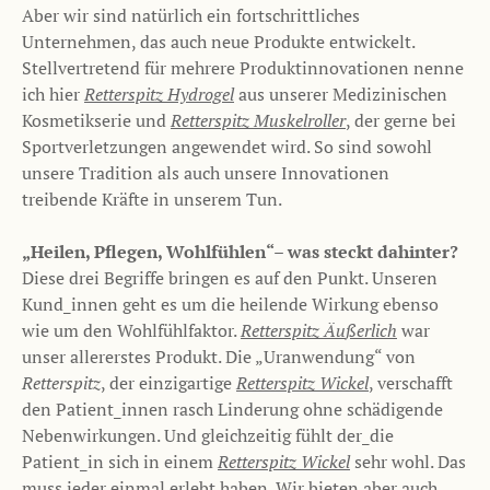
Aber wir sind natürlich ein fortschrittliches
Unternehmen, das auch neue Produkte entwickelt.
Stellvertretend für mehrere Produktinnovationen nenne
ich hier
Retterspitz Hydrogel
aus unserer Medizinischen
Kosmetikserie und
Retterspitz Muskelroller
, der gerne bei
Sportverletzungen angewendet wird. So sind sowohl
unsere Tradition als auch unsere Innovationen
treibende Kräfte in unserem Tun.
„Heilen, Pflegen, Wohlfühlen“– was steckt dahinter?
Diese drei Begriffe bringen es auf den Punkt. Unseren
Kund_innen geht es um die heilende Wirkung ebenso
wie um den Wohlfühlfaktor.
Retterspitz Äu
ß
erlich
war
unser allererstes Produkt. Die „Uranwendung“ von
Retterspitz
, der einzigartige
Retterspitz Wickel
, verschafft
den Patient_innen rasch Linderung ohne schädigende
Nebenwirkungen. Und gleichzeitig fühlt der_die
Patient_in sich in einem
Retterspitz Wickel
sehr wohl. Das
muss jeder einmal erlebt haben. Wir bieten aber auch