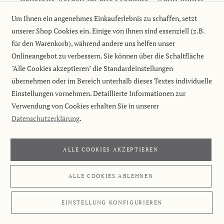
möglich – in Arzneibuchqualität bezogen. Daraus
Um Ihnen ein angenehmes Einkauferlebnis zu schaffen, setzt
ergibt sich die gleichbleibend höchste Qualität und
unserer Shop Cookies ein. Einige von ihnen sind essenziell (z.B.
Verträglichkeit aller Produkte, ob es sich dabei um ein
für den Warenkorb), während andere uns helfen unser
medizinisches Produkt wie
Retterspitz Bronchial
oder
Onlineangebot zu verbessern. Sie können über die Schaltfläche
natürliche Kosmetik wie
Retterspitz Handcreme
"Alle Cookies akzeptieren" die Standardeinstellungen
handelt.
übernehmen oder im Bereich unterhalb dieses Textes individuelle
Einstellungen vornehmen. Detaillierte Informationen zur
Verwendung von Cookies erhalten Sie in unserer
Datenschutzerklärung
.
ALLE COOKIES AKZEPTIEREN
ALLE COOKIES ABLEHNEN
EINSTELLUNG KONFIGURIEREN