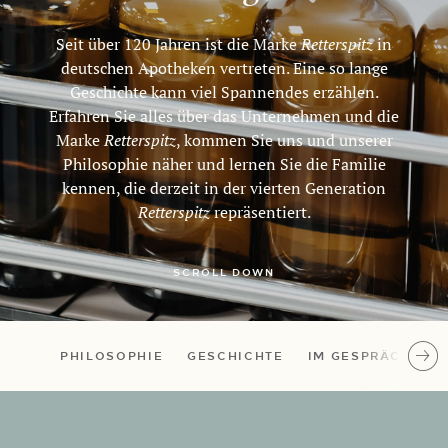
Seit über 120 Jahren ist die Marke
Retterspitz
in
deutschen Apotheken vertreten.
Eine so lange
Geschichte kann viel Spannendes erzählen.
Erfahren Sie alles über das Unternehmen und die
Marke
Retterspitz
, kommen Sie uns und unserer
Philosophie näher und lernen Sie die Familie
kennen, die derzeit in der vierten Generation
Retterspitz
repräsentiert.
PHILOSOPHIE
GESCHICHTE
IM GESPRÄCH
P