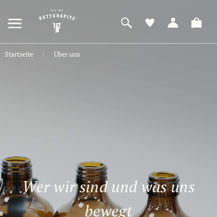
ZUM
HAUPTINHALT
SPRINGEN
Startseite
Über uns
|
Wer wir sind und was uns
bewegt