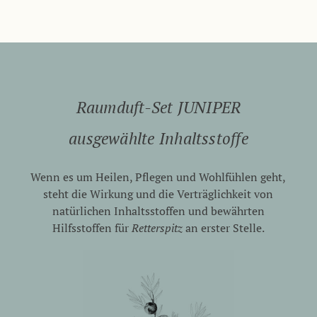
Raumduft-Set JUNIPER
ausgewählte Inhaltsstoffe
Wenn es um Heilen, Pflegen und Wohlfühlen geht,
steht die Wirkung und die Verträglichkeit von
natürlichen Inhaltsstoffen und bewährten
Hilfsstoffen für
Retterspitz
an erster Stelle.