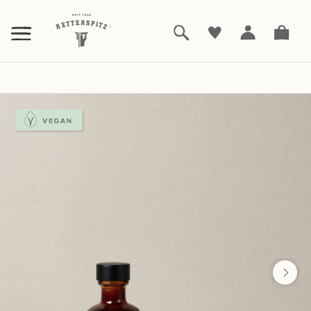
ZUM
HAUPTINHALT
SPRINGEN
Sets und Geschenke
Raumduft-Set JUNIPER
|