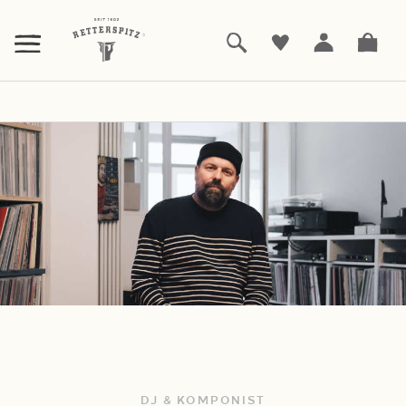
ZUM
HAUPTINHALT
SPRINGEN
Startseite
Flo Seyberth
|
DJ & KOMPONIST